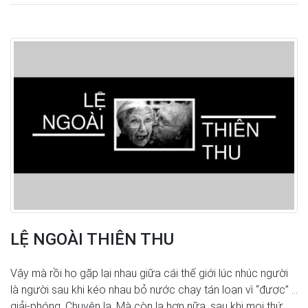
LỆ NGOÀI THIÊN THU
Vậy mà rồi họ gặp lại nhau giữa cái thế giới lúc nhúc người
là người sau khi kéo nhau bỏ nước chạy tán loạn vì “được” ...
giải-phóng. Chuyện lạ. Mà còn lạ hơn nữa, sau khi mọi thứ