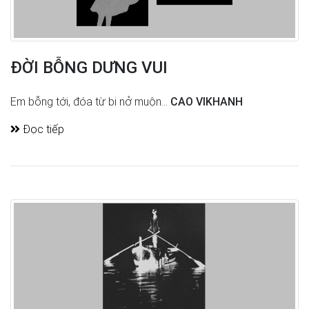
ÐỜI BỖNG DƯNG VUI
Em bỗng tới, đóa từ bi nở muộn...
CAO VIKHANH
Đọc tiếp