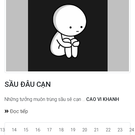
SẦU ĐÂU CẠN
Những tưởng muôn trùng sầu sẽ cạn ...
CAO VI KHANH
Đọc tiếp
13
14
15
16
17
18
19
20
21
22
23
24