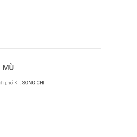
 MÙ
nh phố K.
.. SONG CHI