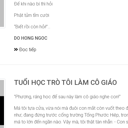
Để khi nào bí thì hỏi
Phật tủm tỉm cười
“Biết rồi còn hỏi!”...
DO HONG NGOC
Đọc tiếp
TUỔI HỌC TRÒ TÔI LÀM CÔ GIÁO
"Phượng, ráng học để sau này làm cô giáo nghe con!"
Má tôi tựa cửa, vừa nói mà đuôi con mắt còn vuốt theo đ
như, đang đứng trước cổng trường Tống Phước Hiệp, tron
má to lớn đến ngần nào. Vậy mà, tôi thật tàn nhẫn: - Con 