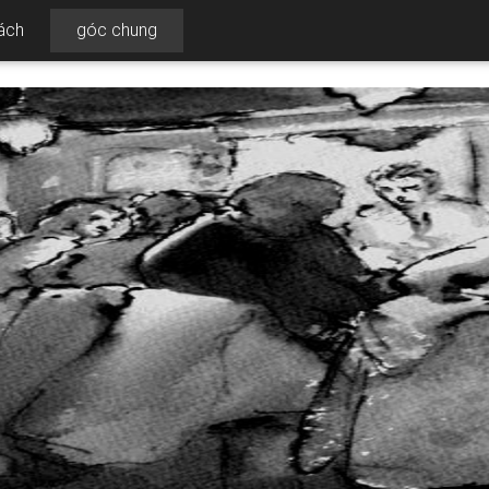
ách
góc chung