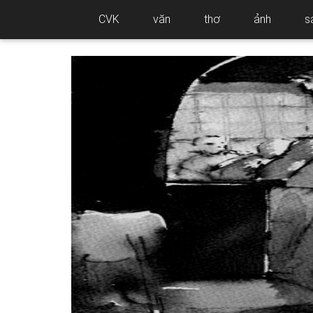
CVK
văn
thơ
ảnh
s