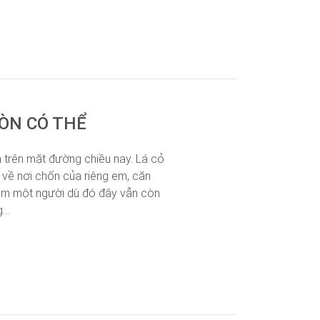
̀N CÓ THỂ
 trên mặt đường chiều nay. Lá cỏ
 về nơi chốn của riêng em, căn
êm một người dù đó đây vẫn còn
..