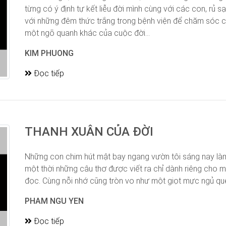
từng có ý định tự kết liễu đời mình cùng với các con, rủ s
với những đêm thức trắng trong bệnh viện để chăm sóc c
một ngõ quanh khác của cuộc đời...
KIM PHUONG
Đọc tiếp
THANH XUÂN CỦA ĐỜI
Những con chim hút mật bay ngang vườn tôi sáng nay l
một thời những câu thơ được viết ra chỉ dành riêng cho 
đọc. Cùng nỗi nhớ cũng tròn vo như một giọt mực ngủ quên 
PHAM NGU YEN
Đọc tiếp