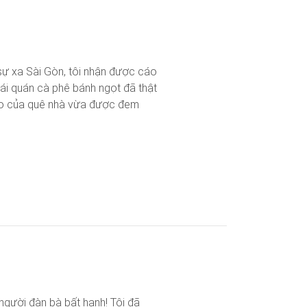
t sự xa Sài Gòn, tôi nhận được cáo
i quán cà phê bánh ngọt đã thật
 báo của quê nhà vừa được đem
 người đàn bà bất hạnh! Tôi đã