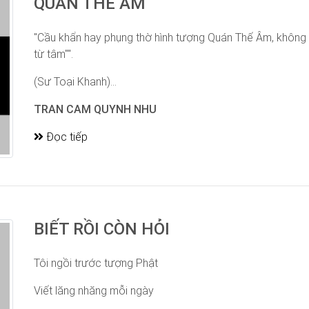
QUÁN THẾ ÂM
"Cầu khẩn hay phụng thờ hình tượng Quán Thế Âm, không 
từ tâm"".
(Sư Toại Khanh)...
TRAN CAM QUYNH NHU
Đọc tiếp
BIẾT RỒI CÒN HỎI
Tôi ngồi trước tượng Phật
Viết lăng nhăng mỗi ngày