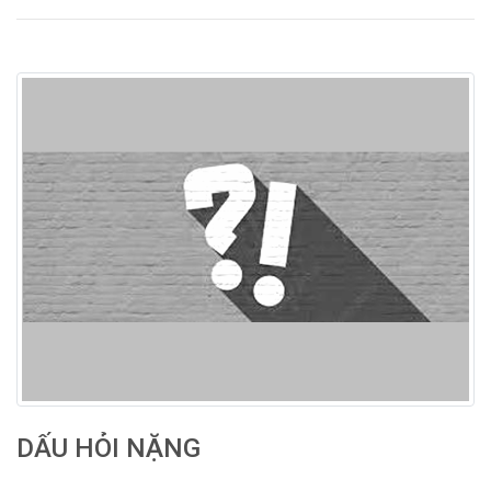
DẤU HỎI NẶNG