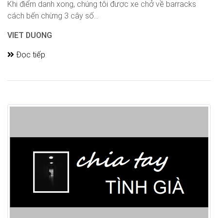
Khi điểm danh xong, chúng tôi được xe chở về barracks
cách bến chừng 3 cây số...
VIET DUONG
Đọc tiếp