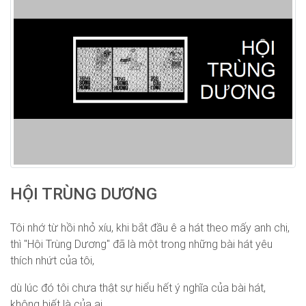
HỘI TRÙNG DƯƠNG
Tôi nhớ từ hồi nhỏ xíu, khi bắt đầu ê a hát theo mấy anh chị,
thì "Hội Trùng Dương" đã là một trong những bài hát yêu
thích nhứt của tôi,
dù lúc đó tôi chưa thật sự hiểu hết ý nghĩa của bài hát,
không biết là của ai,...