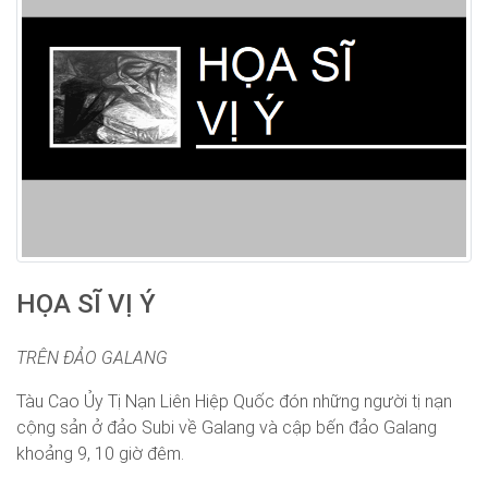
HỌA SĨ VỊ Ý
TRÊN ĐẢO GALANG
Tàu Cao Ủy Tị Nạn Liên Hiệp Quốc đón những người tị nạn
cộng sản ở đảo Subi về Galang và cập bến đảo Galang
khoảng 9, 10 giờ đêm.