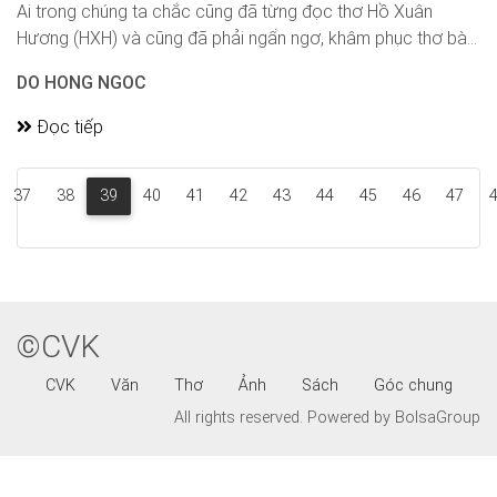
Ai trong chúng ta chắc cũng đã từng đọc thơ Hồ Xuân
Hương (HXH) và cũng đã phải ngẩn ngơ, khâm phục thơ bà...
DO HONG NGOC
Đọc tiếp
37
38
39
40
41
42
43
44
45
46
47
©CVK
CVK
Văn
Thơ
Ảnh
Sách
Góc chung
All rights reserved.
Powered by BolsaGroup