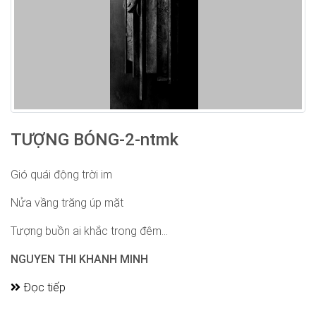
TƯỢNG BÓNG-2-ntmk
Gió quái động trời im
Nửa vầng trăng úp mặt
Tượng buồn ai khắc trong đêm...
NGUYEN THI KHANH MINH
Đọc tiếp