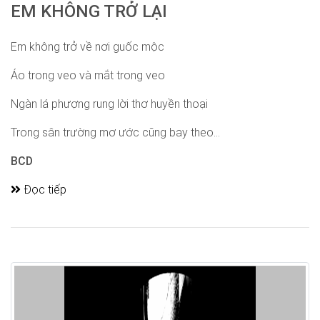
EM KHÔNG TRỞ LẠI
Em không trở về nơi guốc mộc
Áo trong veo và mắt trong veo
Ngàn lá phượng rung lời thơ huyền thoại
Trong sân trường mơ ước cũng bay theo...
BCD
Đọc tiếp