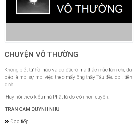
CHUYỆN VÔ THƯỜNG
Không biết từ hồi nào và do đâu-ờ mà thắc mắc làm chi, đã
bảo là mọi sự mọi việc theo mấy ông thầy Tàu đều do... tiền
định.
Hay nói theo kiểu nhà Phật là do có nhơn duyên...
TRAN CAM QUYNH NHU
Đọc tiếp