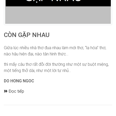
CÒN GẶP NHAU
Giữa lúc nhiều nhà thơ đua nhau làm mới thơ, “lạ hóa” thơ,
nào hậu hiện đại, nào tân hình thức…
thì mấy câu thơ rất đỗi đời thường như một sự buột miệng,
một tiếng thở dài, như một lời tự nhủ...
DO HONG NGOC
Đọc tiếp