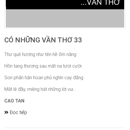
CÓ NHỮNG VẦN THƠ 33
Thư quê hương như tên hề ốm nặng
Hồn tang thương sau mặt nạ tươi cười
Son phấn hân hoan phủ nghìn cay đắng
Mắt lệ đầy, miệng hát những lời vui...
CAO TAN
Đọc tiếp