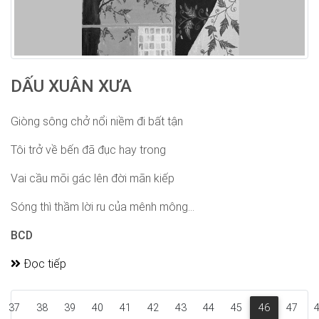
DẤU XUÂN XƯA
Giòng sông chở nổi niềm đi bất tận
Tôi trở về bến đã đục hay trong
Vai cầu mõi gác lên đời mãn kiếp
Sóng thì thầm lời ru của mênh mông...
BCD
Đọc tiếp
37
38
39
40
41
42
43
44
45
46
47