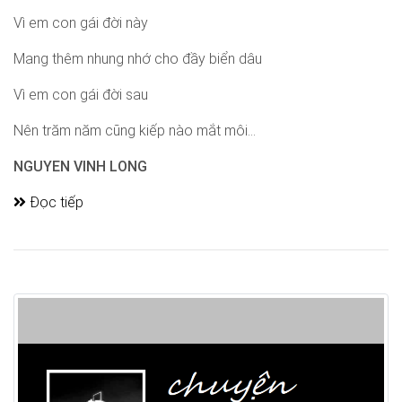
Vì em con gái đời này
Mang thêm nhung nhớ cho đầy biển dâu
Vì em con gái đời sau
Nên trăm năm cũng kiếp nào mắt môi...
NGUYEN VINH LONG
Đọc tiếp