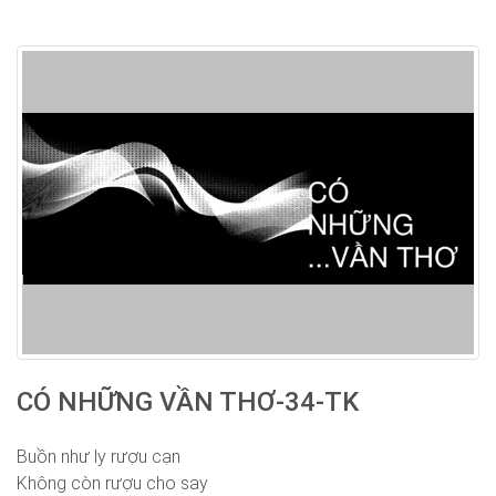
CÓ NHỮNG VẦN THƠ-34-TK
Buồn như ly rượu cạn
Không còn rượu cho say