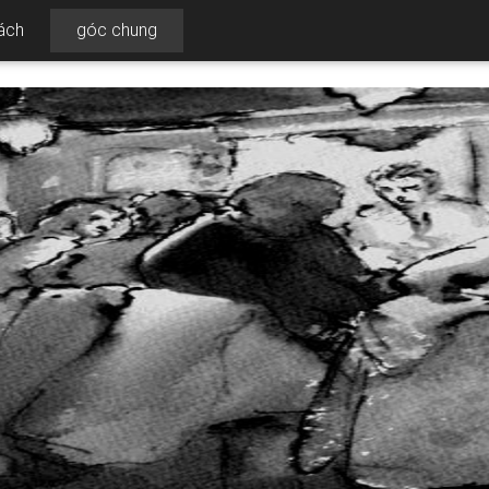
ách
góc chung