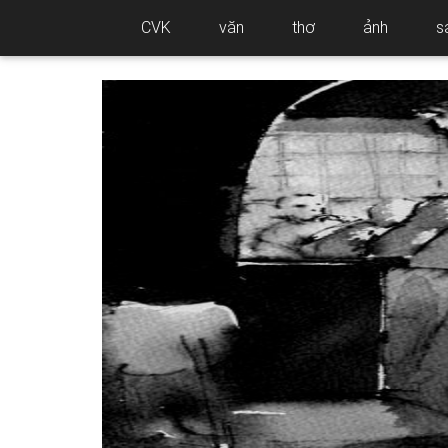
CVK
văn
thơ
ảnh
s