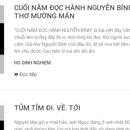
CUỐI NĂM ĐỌC HÀNH NGUYỄN BÍ
THƠ MƯỜNG MÁN
“CUỐI NĂM ĐỌC HÀNH NGUYỄN BÍNH” là bài viết đầy c
chuỗi liên tưởng đầy thi vị, nhói lòng khi đọc thơ người
cảm. Giả như Nguyễn Bính còn đâu đó, ắt sẽ moi hết tiền 
tìm cho được Cao hiền sĩ mà đòi đối ẩm...
HO DINH NGHIEM
Đọc tiếp
TỦM TỈM ĐI. VỀ. TỚI
Nguyệt Mai gửi e-mail bảo, anh Ngọc đang ở sinh nhật 80. Ở
gian, phải không Mai. Em nói hay thật đấy, tôi đang hình