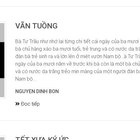
VÃN TUỒNG
Bà Tư Trầu như nhớ lại từng chi tiết cái ngày của ba mươ
bà chủ hàng xáo ba mươi tuổi, trẻ trung và có nước da t
đàn bà trẻ sinh ra và lớn lên ở miệt vườn Nam bộ…à Tư Trầu
ngày của ba mươi năm về trước khi bà còn là một bà chủ 
và có nước da trắng trẻo mịn màng của một người đàn bà 
Nam bộ…
NGUYEN DINH BON
Đọc tiếp
TẾT XƯA,KÝ ỨC