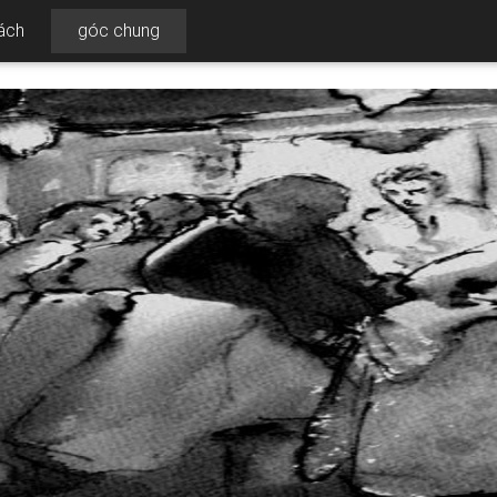
ách
góc chung