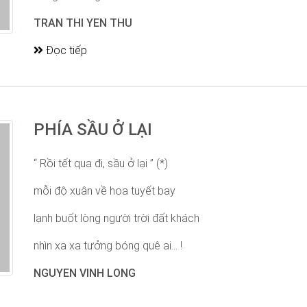
TRAN THI YEN THU
Đọc tiếp
PHÍA SẦU Ở LẠI
“ Rồi tết qua đi, sầu ở lại ” (*)
mỗi độ xuân về hoa tuyết bay
lạnh buốt lòng người trời đất khách
nhìn xa xa tưởng bóng quê ai... !
NGUYEN VINH LONG