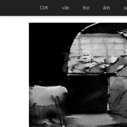
CVK
văn
thơ
ảnh
s