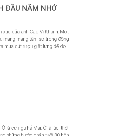
NH ĐẦU NĂM NHỚ
ảm xúc của anh Cao Vị Khanh. Một
 xưa, mang mang tâm sự trong đồng
ra mua cút rượu giắt lưng để dọ
 là cư ngụ hả Mai. Ở là lúc, thời
 dung những bước chân tuổi 80 hôn