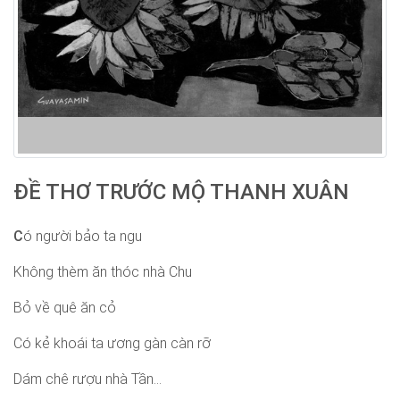
ĐỀ THƠ TRƯỚC MỘ THANH XUÂN
C
ó người bảo ta ngu
Không thèm ăn thóc nhà Chu
Bỏ về quê ăn cỏ
Có kẻ khoái ta ương gàn càn rỡ
Dám chê rượu nhà Tần...