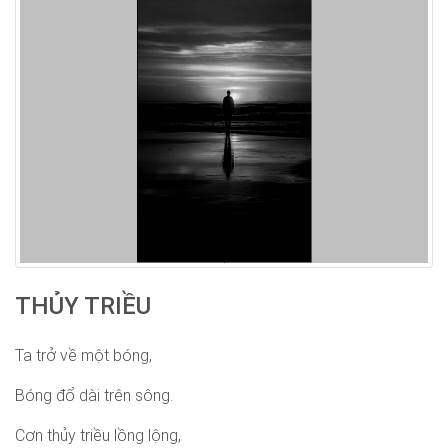
THỦY TRIỀU
Ta trở về một bóng,
Bóng đổ dài trên sông.
Cơn thủy triều lồng lộng,