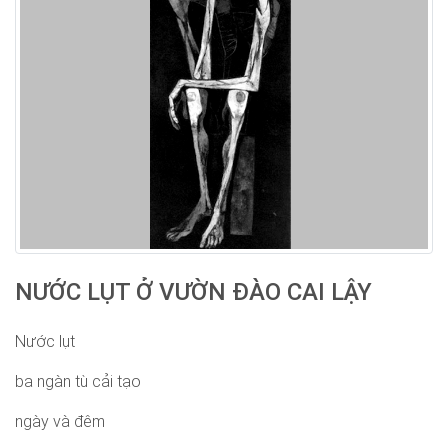
NƯỚC LỤT Ở VƯỜN ĐÀO CAI LẬY
Nước lụt
ba ngàn tù cải tạo
ngày và đêm