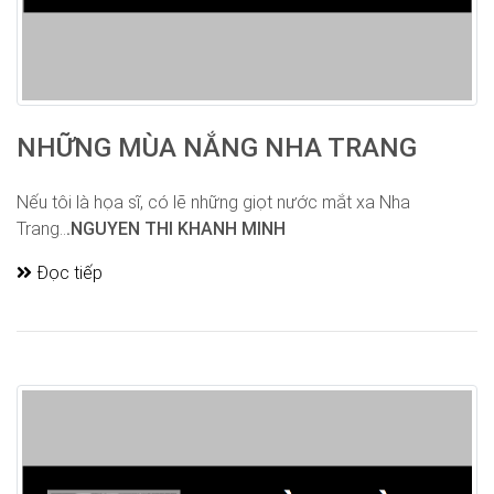
NHỮNG MÙA NẮNG NHA TRANG
Nếu tôi là họa sĩ, có lẽ những giọt nước mắt xa Nha
Trang..
.NGUYEN THI KHANH MINH
Đọc tiếp