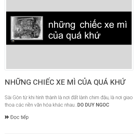
NHỮNG CHIẾC XE MÌ CỦA QUÁ KHỨ
Sài Gòn từ khi hình thành là nơi đất lành chim đậu, là nơi giao
thoa các nền văn hóa khác nhau...
DO DUY NGOC
Đọc tiếp